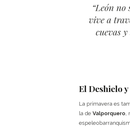
“León no s
vive a trav
cuevas y
El Deshielo y
La primavera es tamb
la de
Valporquero
,
espeleobarranquismo