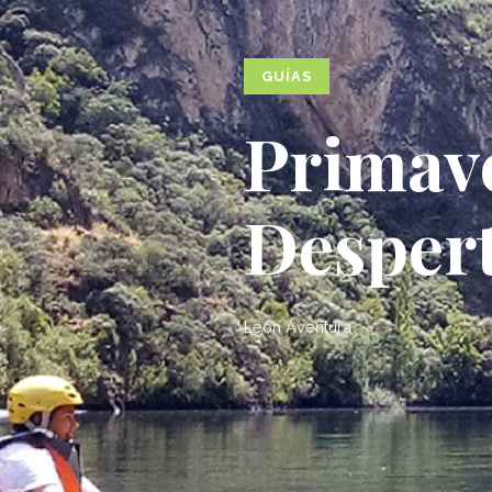
GUÍAS
Primave
Despert
León Aventura