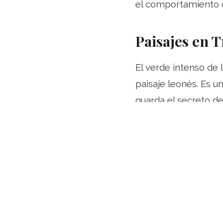
el comportamiento d
Paisajes en 
El verde intenso de 
paisaje leonés. Es u
guarda el secreto de 
Aventúrate en la pri
Nuestras 