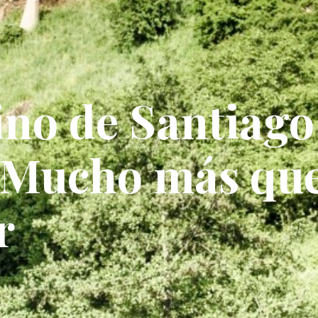
no de Santiago
: Mucho más qu
r