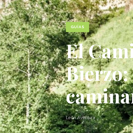
GUÍAS
El Cami
Bierzo
camina
León Aventura