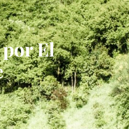
 por El
e