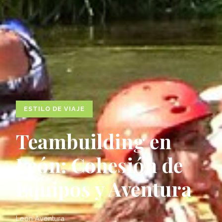
ESTILO DE VIAJE
Teambuilding en
León: Cohesión de
Equipos y Aventura
León Aventura